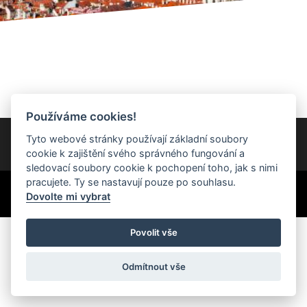
Používáme cookies!
Tyto webové stránky používají základní soubory
cookie k zajištění svého správného fungování a
sledovací soubory cookie k pochopení toho, jak s nimi
pracujete. Ty se nastavují pouze po souhlasu.
Created by
Roman Kunert and his team
| Powered by
PublicMC
|
Dovolte mi vybrat
Supported by
Akademie AI
&
MediaMC
| © 2005 - 2026
Povolit vše
Odmítnout vše